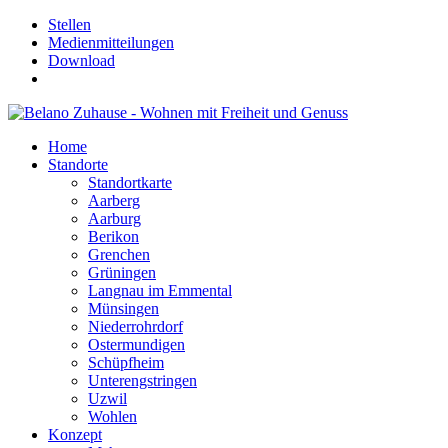
Stellen
Medienmitteilungen
Download
Home
Standorte
Standortkarte
Aarberg
Aarburg
Berikon
Grenchen
Grüningen
Langnau im Emmental
Münsingen
Niederrohrdorf
Ostermundigen
Schüpfheim
Unterengstringen
Uzwil
Wohlen
Konzept