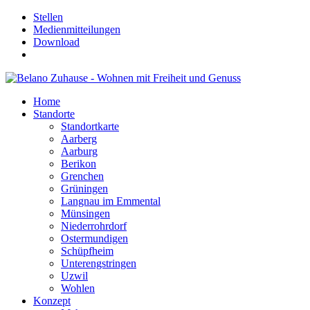
Stellen
Medienmitteilungen
Download
Home
Standorte
Standortkarte
Aarberg
Aarburg
Berikon
Grenchen
Grüningen
Langnau im Emmental
Münsingen
Niederrohrdorf
Ostermundigen
Schüpfheim
Unterengstringen
Uzwil
Wohlen
Konzept