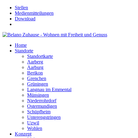
Stellen
Medienmitteilungen
Download
Home
Standorte
Standortkarte
Aarberg
Aarburg
Berikon
Grenchen
Grüningen
Langnau im Emmental
Münsingen
Niederrohrdorf
Ostermundigen
Schüpfheim
Unterengstringen
Uzwil
Wohlen
Konzept