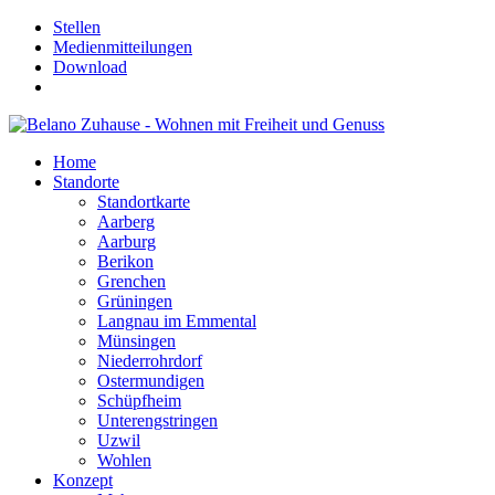
Stellen
Medienmitteilungen
Download
Home
Standorte
Standortkarte
Aarberg
Aarburg
Berikon
Grenchen
Grüningen
Langnau im Emmental
Münsingen
Niederrohrdorf
Ostermundigen
Schüpfheim
Unterengstringen
Uzwil
Wohlen
Konzept