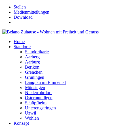
Stellen
Medienmitteilungen
Download
Home
Standorte
Standortkarte
Aarberg
Aarburg
Berikon
Grenchen
Grüningen
Langnau im Emmental
Münsingen
Niederrohrdorf
Ostermundigen
Schüpfheim
Unterengstringen
Uzwil
Wohlen
Konzept